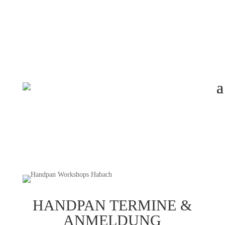
Email: info@selbst-klang.de
Tel: +49 155 6379 9559
HANDPAN TERMINE &
ANMELDUNG