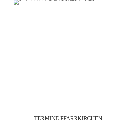
Handpan BASIS Workshop
PFARRKIRCHEN
Anfänger Kurs.
Handpan spielen(d) lernen.
Im Musikzentrum Pfarrkirchen.
St.-Rémy-Platz 1, 84347 Pfarrkirchen.
Ausgleich | 55€
Handpans vorhanden | Keine Vorkenntnisse nötig.
TERMINE PFARRKIRCHEN: