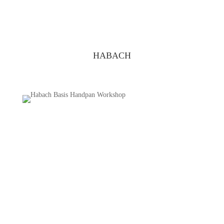
HABACH
Handpan BASIS Workshop
HABACH
Für Anfänger.
Handpan spielen(d) lernen.
Im KlangHeilRaum Habach.
Habach 13A, 84381 Johanniskirchen.