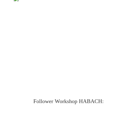
Handpan FOLLOWER Workshop
HABACH
Einfacher Einstieg für Alle, die schon im Basis Workshop
waren.
Handpan Meditation.
Variationen von Tempo und Rhythmen.
Tipps & Tricks, Slaps&Tabs (Anschlagtechnik).
Im KlangHeilRaum Habach.
Follower Workshop HABACH:
Follower Warteliste
Alle Handpan Follower Workshops sind aktuell ausgebucht.