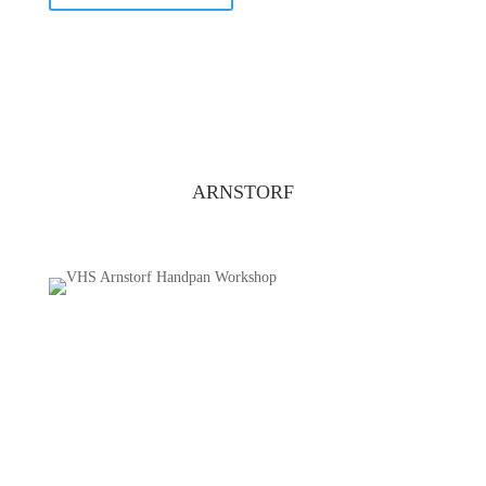
ARNSTORF
Handpan BASIS Workshop
ARNSTORF
Anfänger Kurs.
Handpan spielen(d) lernen.