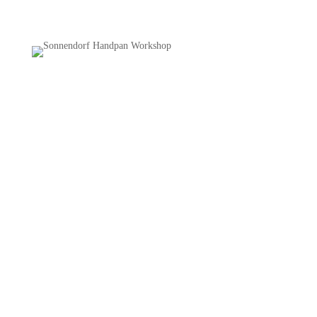
Handpan BASIS Workshop
SCHÖNAU
Anfänger Kurs.
Handpan spielen(d) lernen.
Im Sonnendorf Schönau.
Baron-Riederer-Str. 48.
84337 Schönau.
Ausgleich | 55€
Handpans vorhanden | Keine Vorkenntnisse nötig.