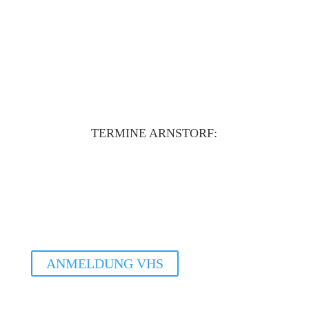
In der VHS / Kulturzentrum Arnstorf.
Unteres Schloß 1, 94424 Arnstorf.
Ausgleich | 55€
Handpans vorhanden | Keine Vorkenntnisse nötig.
TERMINE ARNSTORF:
Do. 24.09.2026
Basis WS Arnstorf
18.30 - 20.00Uhr
ANMELDUNG VHS
Do. 26.11.2026