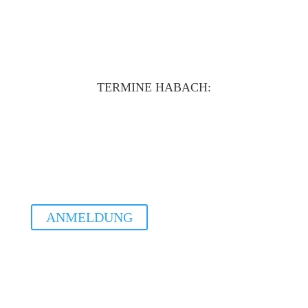
Ausgleich | 55€.
Handpans vorhanden | Keine Vorkenntnisse nötig.
TERMINE HABACH:
Sa. 19.09.2026
Basis WS Habach
15.00 - 16.30Uhr
ANMELDUNG
Sa. 17.10.2026
Basis WS Habach
15.00 - 16.30Uhr